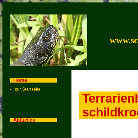
www.sc
Home
zur Startseite
Terrarien
schildkro
Aktuelles