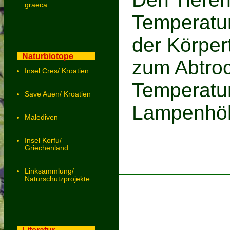
graeca
Temperatur
der Körper
Naturbiotope
zum Abtro
Insel Cres/ Kroatien
Temperatur
Save Auen/ Kroatien
Lampenhöh
Malediven
Insel Korfu/
Griechenland
Linksammlung/
Naturschutzprojekte