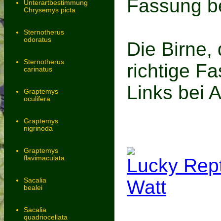
Fassung b
Unterartbestimmung
Chrysemys picta
Sternotherus
odoratus
Die Birne,
Sternotherus
richtige F
carinatus
Links bei 
Graptemys
oculifera
Graptemys
nigrinoda
Graptemys
flavimaculata
Lucky Rept
Sacalia
Watt
bealei
Sacalia
quadriocellata