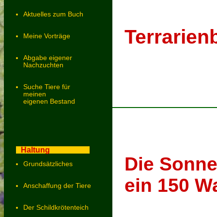
Aktuelles zum Buch
Terrarien
Meine Vorträge
Abgabe eigener
Nachzuchten
Suche Tiere für
meinen
eigenen Bestand
Haltung
Die Sonne
Grundsätzliches
ein 150 Wa
Anschaffung der Tiere
Der Schildkrötenteich