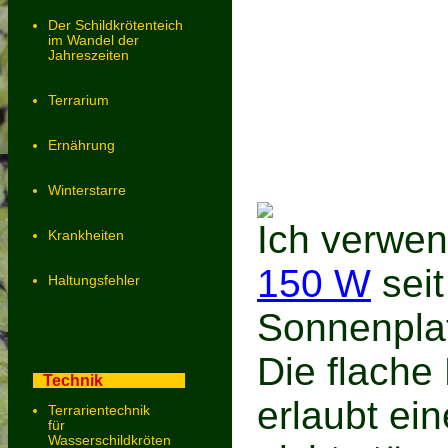
Der Schildkrötenteich
im Wandel der
Jahreszeiten
Terrarium
Ernährung
Winterstarre
Ich verwe
Krankheiten
150 W
seit
Haltungsfehler
Sonnenpla
Die flache
Technik
erlaubt ei
Terrarientechnik
für
Wasserschildkröten