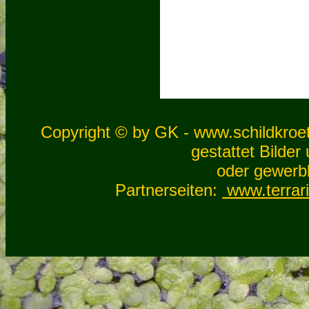
Copyright © by GK - www.schildkroet
gestattet Bilder
oder gewerb
Partnerseiten:
www.terrar