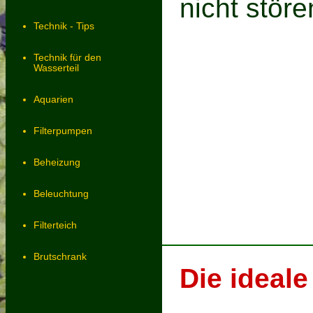
nicht stör
Technik - Tips
Technik für den
Wasserteil
Aquarien
Filterpumpen
Beheizung
Beleuchtung
Filterteich
Brutschrank
Die ideal