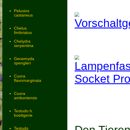
Pelusios
castaneus
Vorschaltg
Chelus
fimbriatus
Chelydra
serpentina
Geoemyda
Lampenfas
spengleri
Socket Pr
Cuora
flavomarginata
Cuora
amboniensis
Testudo h.
boettgerie
Den Tieren 
Testudo