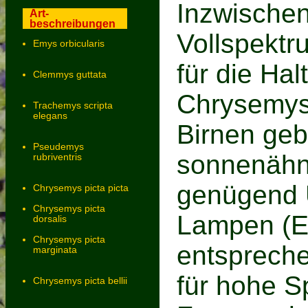
Inzwischen
Art-
beschreibungen
Vollspektr
Emys orbicularis
für die Ha
Clemmys guttata
Chrysemys 
Trachemys scripta
elegans
Birnen geb
Pseudemys
sonnenähnl
rubriventris
genügend U
Chrysemys picta picta
Chrysemys picta
Lampen (E
dorsalis
Chrysemys picta
entspreche
marginata
für hohe 
Chrysemys picta bellii